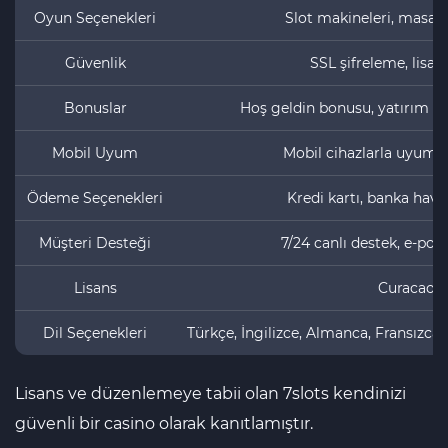
Oyun Seçenekleri
Slot makineleri, masa oy
Güvenlik
SSL şifreleme, lisan
Bonuslar
Hoş geldin bonusu, yatırım b
Mobil Uyum
Mobil cihazlarla uyuml
Ödeme Seçenekleri
Kredi kartı, banka haval
Müşteri Desteği
7/24 canlı destek, e-pos
Lisans
Curacao G
Dil Seçenekleri
Türkçe, İngilizce, Almanca, Fransızca,
Lisans ve düzenlemeye tabii olan 7slots kendinizi
güvenli bir casino olarak kanıtlamıştır.