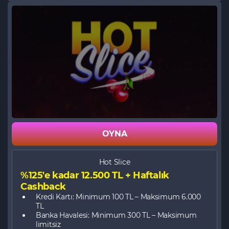
OYNA
Hot Slice
%125'e kadar 12.500 TL + Haftalık
Cashback
Kredi Kartı: Minimum 100 TL – Maksimum 6.000
TL
Banka Havalesi: Minimum 300 TL – Maksimum
limitsiz